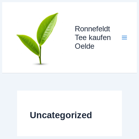
Zum
Inhalt
springen
Ronnefeldt
Tee kaufen
Oelde
Uncategorized