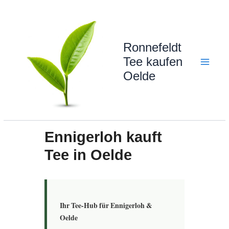
Zum
Inhalt
springen
Ronnefeldt
Tee kaufen
Oelde
Ennigerloh kauft
Tee in Oelde
Ihr Tee-Hub für Ennigerloh &
Oelde