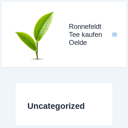
Zum
Inhalt
springen
Ronnefeldt
Tee kaufen
Oelde
Uncategorized