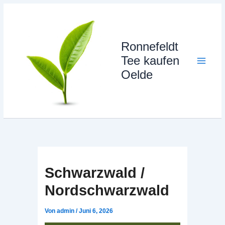
Zum
Inhalt
springen
Ronnefeldt
Tee kaufen
Oelde
Schwarzwald /
Nordschwarzwald
Von
admin
/
Juni 6, 2026