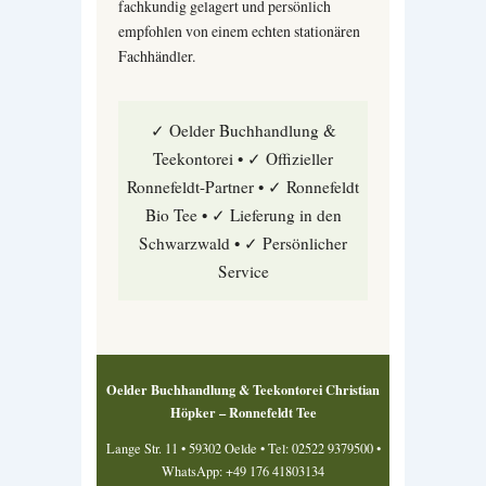
fachkundig gelagert und persönlich
empfohlen von einem echten stationären
Fachhändler.
✓ Oelder Buchhandlung &
Teekontorei • ✓ Offizieller
Ronnefeldt-Partner • ✓ Ronnefeldt
Bio Tee • ✓ Lieferung in den
Schwarzwald • ✓ Persönlicher
Service
Oelder Buchhandlung & Teekontorei Christian
Höpker – Ronnefeldt Tee
Lange Str. 11 • 59302 Oelde • Tel: 02522 9379500 •
WhatsApp: +49 176 41803134