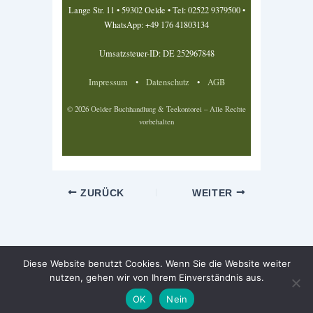
Lange Str. 11 • 59302 Oelde • Tel: 02522 9379500 •
WhatsApp: +49 176 41803134
Umsatzsteuer-ID: DE 252967848
Impressum
•
Datenschutz
•
AGB
© 2026 Oelder Buchhandlung & Teekontorei – Alle Rechte
vorbehalten
ZURÜCK
WEITER
Diese Website benutzt Cookies. Wenn Sie die Website weiter
nutzen, gehen wir von Ihrem Einverständnis aus.
Copyright © 2026 Ronnefeldt Tee kaufen Oelde | Präsentiert von
Astra-WordPress-Theme
OK
Nein