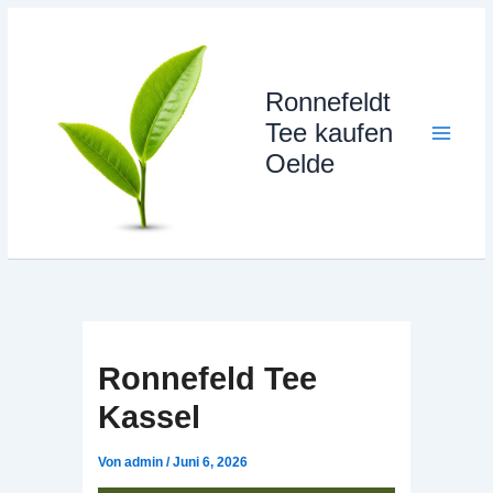
Zum
Inhalt
springen
Ronnefeldt
Tee kaufen
Oelde
Ronnefeld Tee
Kassel
Von
admin
/
Juni 6, 2026